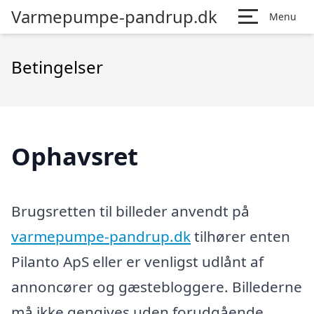
Varmepumpe-pandrup.dk
Menu
Betingelser
Ophavsret
Brugsretten til billeder anvendt på
varmepumpe-pandrup.dk
tilhører enten
Pilanto ApS eller er venligst udlånt af
annoncører og gæstebloggere. Billederne
må ikke gengives uden forudgående